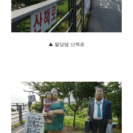
▲ 팔당댐 산책로