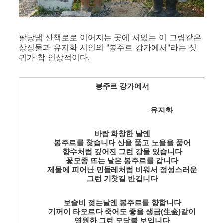
팔당댐 산책로로 이어지는 곳에 서있는 이 그림같은
상징물과 유지화 시인의 "봉주르 강가에서"라는 싯
귀가 참 인상적이다.
봉주르 강가에서
유지화
바람 화창한 날엔
봉주르를 찾습니다 산을 품고 노을을 품어
향수처럼 깊어진 그런 강물 있습니다
꽃모종 뜨는 날은 봉주르를 갑니다
제물에 피어난 민들레처럼 비워서 정성스러운
그런 기찻길 반깁니다
보슬비 젖는날엔 봉주르를 향합니다
기꺼이 타오르다 죽어도 좋을 생금(生金)같이
영원한 그런 모닥불 보입니다