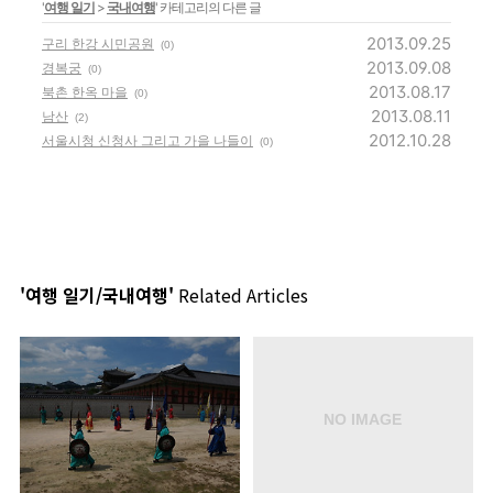
'
여행 일기
>
국내여행
' 카테고리의 다른 글
2013.09.25
구리 한강 시민공원
(0)
2013.09.08
경복궁
(0)
2013.08.17
북촌 한옥 마을
(0)
2013.08.11
남산
(2)
2012.10.28
서울시청 신청사 그리고 가을 나들이
(0)
'여행 일기/국내여행'
Related Articles