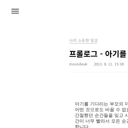
본문 바로가기
나의 소중한 일상
프롤로그 - 아기를
moondeuk
2013. 8. 11. 15:38
아기를 기다리는 부모의 마
어떤 것으로도 바꿀 수 없
간절했던 순간들을 잊고 사
간이 너무 빨라서 모든 
합니다.