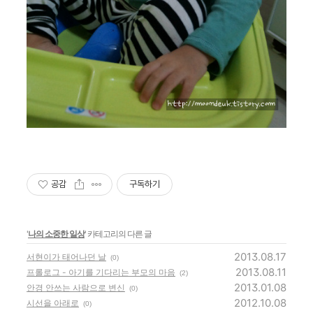
공감
구독하기
'
나의 소중한 일상
' 카테고리의 다른 글
2013.08.17
서현이가 태어나던 날
(0)
2013.08.11
프롤로그 - 아기를 기다리는 부모의 마음
(2)
2013.01.08
안경 안쓰는 사람으로 변신
(0)
2012.10.08
시선을 아래로
(0)